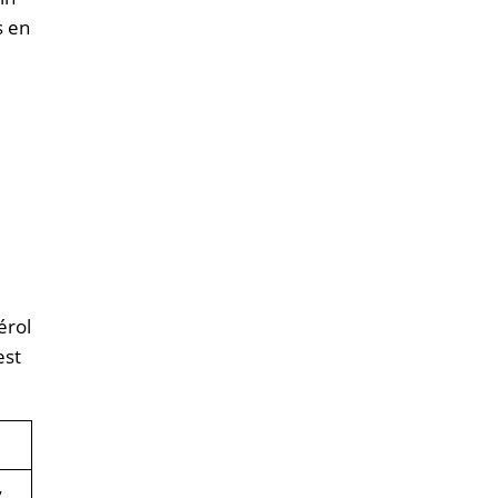
s en
érol
est
y