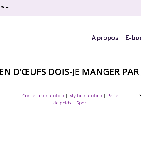
es →
A propos
E-bo
N D’ŒUFS DOIS-JE MANGER PAR
i
Conseil en nutrition
|
Mythe nutrition
|
Perte
de poids
|
Sport