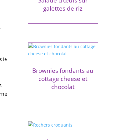
Salade d’œufs sur
galettes de riz
r
s le
Brownies fondants au
cottage cheese et
s
chocolat
omme