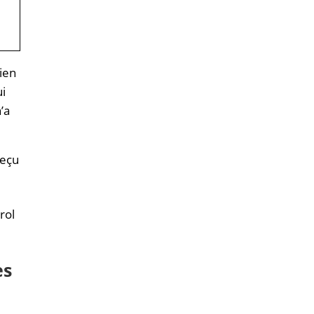
bien
ui
’a
reçu
rol
es