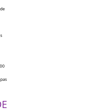
(de
is
s
300
 pas
DE