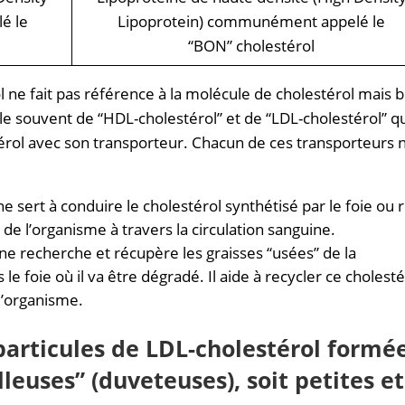
é le
Lipoprotein) communément appelé le
“BON” cholestérol
l ne fait pas référence à la molécule de cholestérol mais 
le souvent de “HDL-cholestérol” et de “LDL-cholestérol” q
érol avec son transporteur. Chacun de ces transporteurs n
e sert à conduire le cholestérol synthétisé par le foie ou 
s de l’organisme à travers la circulation sanguine.
ine recherche et récupère les graisses “usées” de la
 le foie où il va être dégradé. Il aide à recycler ce cholesté
 l’organisme.
particules de LDL-cholestérol formé
lleuses” (duveteuses), soit petites et