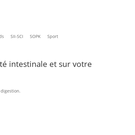
ds
SII-SCI
SOPK
Sport
é intestinale et sur votre
 digestion.