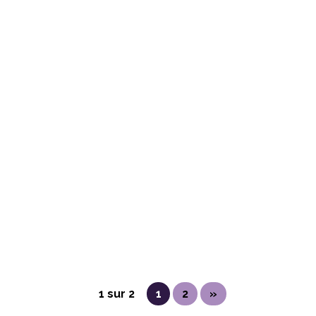
TFN_admin
Découvrez le pudding de chia au matcha.
Une recette rapide, facile et pleine de
fibres et de bons nutriments pour une
meilleure santé !
1 sur 2
1
2
»